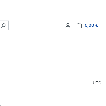
0,00 €
Ware
UTG