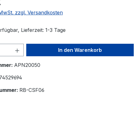
€
. MwSt. zzgl. Versandkosten
fügbar, Lieferzeit: 1-3 Tage
 Anzahl: Gib den gewünschten Wert ein 
In den Warenkorb
mmer:
APN20050
74529694
nummer:
RB-CSF06