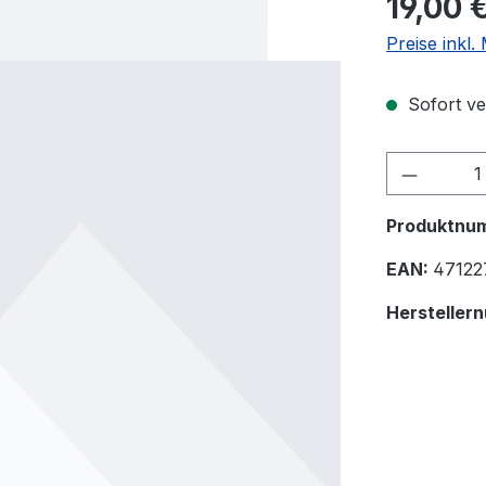
19,00 
Preise inkl
Sofort ver
Produkt
Produktnu
EAN:
47122
Hersteller