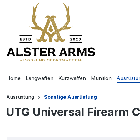
m Hauptinhalt springen
Zur Suche springen
Zur Hauptnavigation springen
Home
Langwaffen
Kurzwaffen
Munition
Ausrüstu
Ausrüstung
Sonstige Ausrüstung
UTG Universal Firearm 
Bildergalerie überspringen