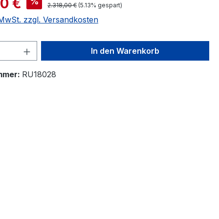
00 €
%
2.318,00 €
(5.13% gespart)
. MwSt. zzgl. Versandkosten
 Anzahl: Gib den gewünschten Wert ein 
In den Warenkorb
mmer:
RU18028