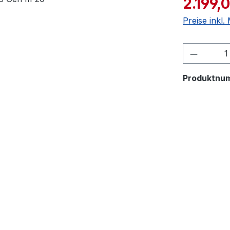
2.199,
Preise inkl
Produkt
Produktnu