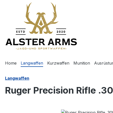
m Hauptinhalt springen
Zur Suche springen
Zur Hauptnavigation springen
Home
Langwaffen
Kurzwaffen
Munition
Ausrüstu
Langwaffen
Ruger Precision Rifle .30
Bildergalerie überspringen