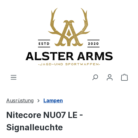
Zum Hauptinhalt springen
Ware
Ausrüstung
Lampen
Nitecore NU07 LE -
Signalleuchte