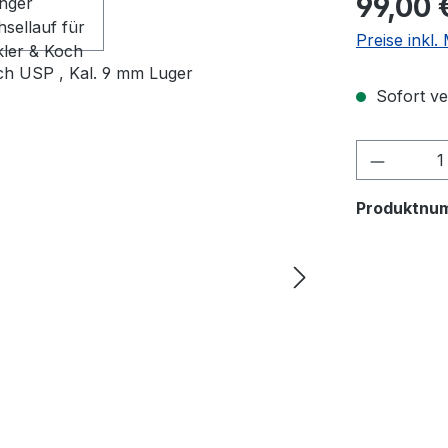
99,00 
Preise inkl
Sofort ver
Produkt
Produktnu