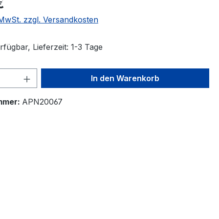
€
. MwSt. zzgl. Versandkosten
fügbar, Lieferzeit: 1-3 Tage
 Anzahl: Gib den gewünschten Wert ein 
In den Warenkorb
mmer:
APN20067