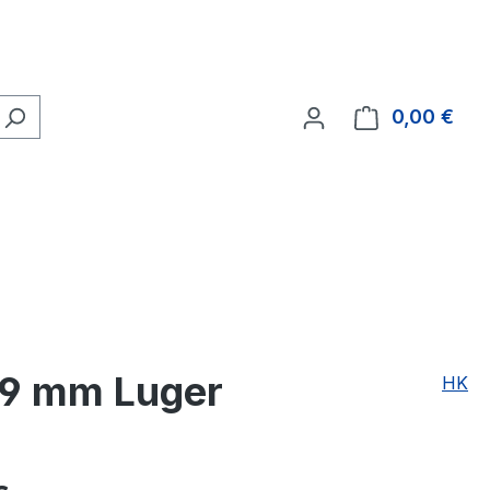
0,00 €
Ware
. 9 mm Luger
HK