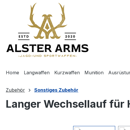
m Hauptinhalt springen
Zur Suche springen
Zur Hauptnavigation springen
Home
Langwaffen
Kurzwaffen
Munition
Ausrüstu
Zubehör
Sonstiges Zubehör
Langer Wechsellauf für 
Bildergalerie überspringen